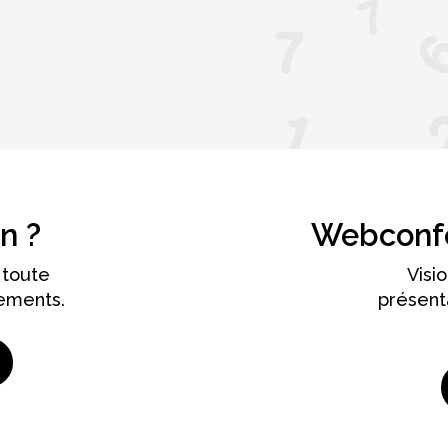
n ?
Webconfé
 toute
Visi
ements.
présent