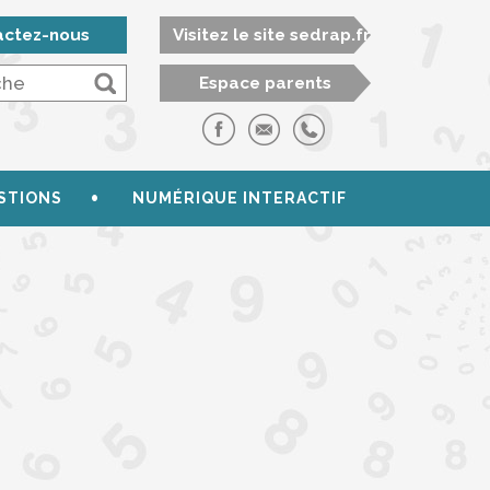
actez-nous
Visitez le site sedrap.fr
Espace parents
STIONS
NUMÉRIQUE INTERACTIF