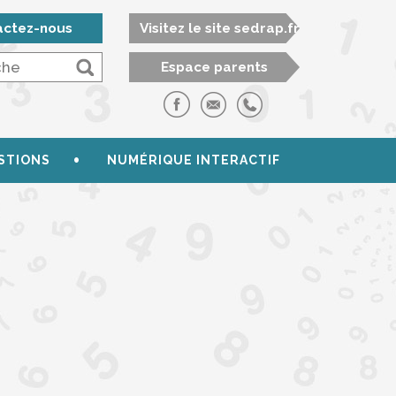
actez-nous
Visitez le site sedrap.fr
Espace parents
STIONS
NUMÉRIQUE INTERACTIF