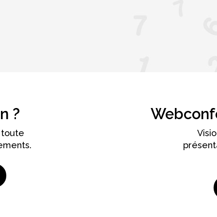
n ?
Webconfé
 toute
Visi
ements.
présent